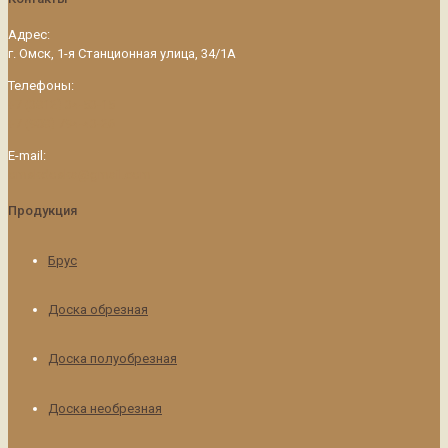
Адрес:
г. Омск, 1-я Станционная улица, 34/1А
Телефоны:
+7 (3812) 34-53-15
+7 (908) 794-43-26
E-mail:
omskdoska@gmail.com
Продукция
Брус
Доска обрезная
Доска полуобрезная
Доска необрезная