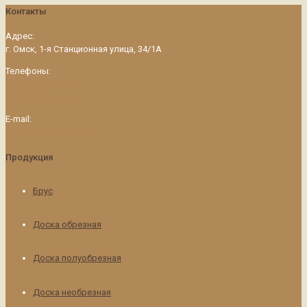
Контакты
Адрес:
г. Омск, 1-я Станционная улица, 34/1А
Телефоны:
+7 (3812) 34-53-15
+7 (908) 794-43-26
E-mail:
omskdoska@gmail.com
Продукция
Брус
Доска обрезная
Доска полуобрезная
Доска необрезная