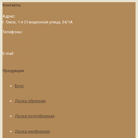
Контакты
Адрес:
г. Омск, 1-я Станционная улица, 34/1А
Телефоны:
+7 (3812) 34-53-15
+7 (908) 794-43-26
E-mail:
omskdoska@gmail.com
Продукция
Брус
Доска обрезная
Доска полуобрезная
Доска необрезная