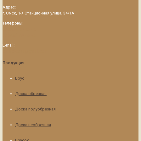
Адрес:
г. Омск, 1-я Станционная улица, 34/1А
Телефоны:
+7 (3812) 34-53-15
+7 (908) 794-43-26
E-mail:
omskdoska@gmail.com
Продукция
Брус
Доска обрезная
Доска полуобрезная
Доска необрезная
Брусок